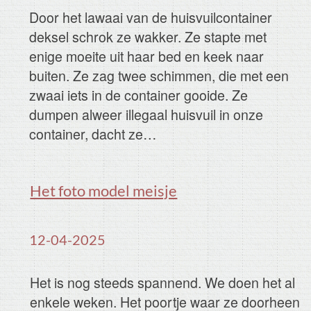
haar?
<<
1
2
3
4
>>
Naar auteur