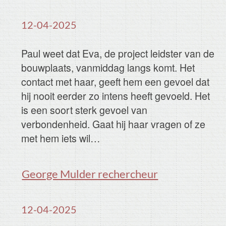
12-04-2025
Door het lawaai van de huisvuilcontainer
deksel schrok ze wakker. Ze stapte met
enige moeite uit haar bed en keek naar
buiten. Ze zag twee schimmen, die met een
zwaai iets in de container gooide. Ze
dumpen alweer illegaal huisvuil in onze
container, dacht ze…
Het foto model meisje
12-04-2025
Het is nog steeds spannend. We doen het al
enkele weken. Het poortje waar ze doorheen
zal komen staat uitnodigend wijd open. Toch
schieten onzekere gedachten door mijn
hoofd: ben ik wel aantrekkelijk genoeg voor