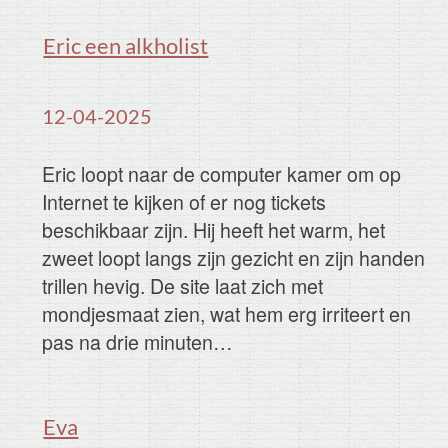
Internet te kijken of er nog tickets
beschikbaar zijn. Hij heeft het warm, het
zweet loopt langs zijn gezicht en zijn handen
trillen hevig. De site laat zich met
mondjesmaat zien, wat hem erg irriteert en
pas na drie minuten…
Eva
12-04-2025
Paul weet dat Eva, de project leidster van de
bouwplaats, vanmiddag langs komt. Het
contact met haar, geeft hem een gevoel dat
hij nooit eerder zo intens heeft gevoeld. Het
is een soort sterk gevoel van
verbondenheid. Gaat hij haar vragen of ze
met hem iets wil…
George Mulder rechercheur